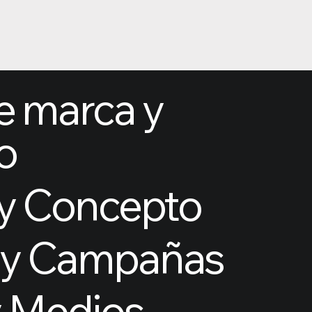
de marca y
o
 y Concepto
s y Campañas
y Medios