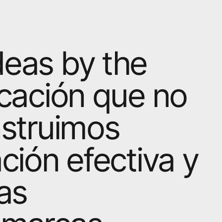
deas by the
icación que no
nstruimos
ción efectiva y
as