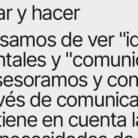
r y hacer
samos de ver "i
ntales y "comun
asesoramos y co
avés de comunica
iene en cuenta l