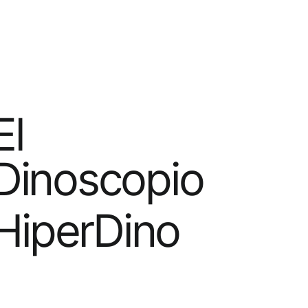
El
Dinoscopio
HiperDino